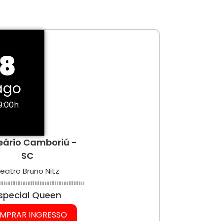
8
ago
9:00h
eário Camboriú -
SC
eatro Bruno Nitz
special Queen
MPRAR INGRESSO