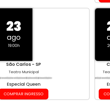
23
ago
19:00h
2
São Carlos - SP
C
Teatro Municipal
Tea
Especial Queen
E
COMPRAR INGRESSO
CO