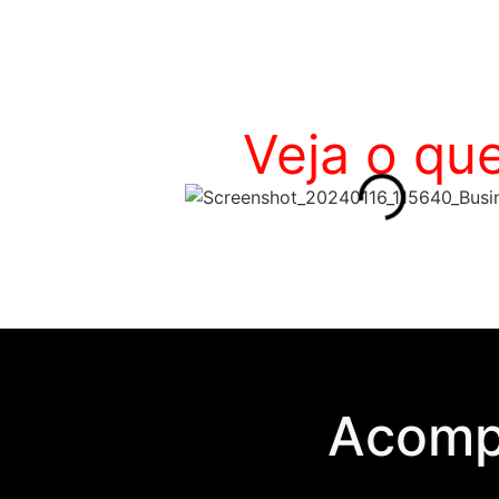
Veja o que
Acomp