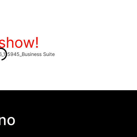
 show!
no