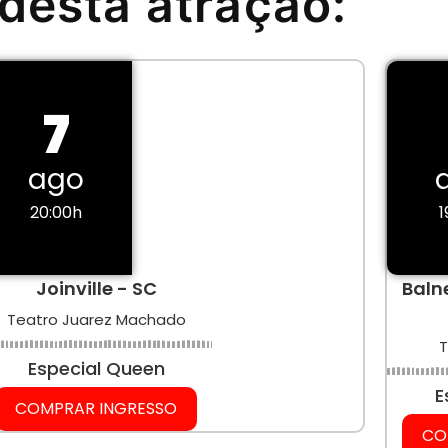
desta atração:
7
ago
20:00h
1
Joinville - SC
Baln
Teatro Juarez Machado
T
Especial Queen
E
COMPRAR INGRESSO
CO