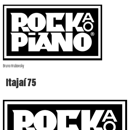
Bruno Hrabovsky
Itajaí 75